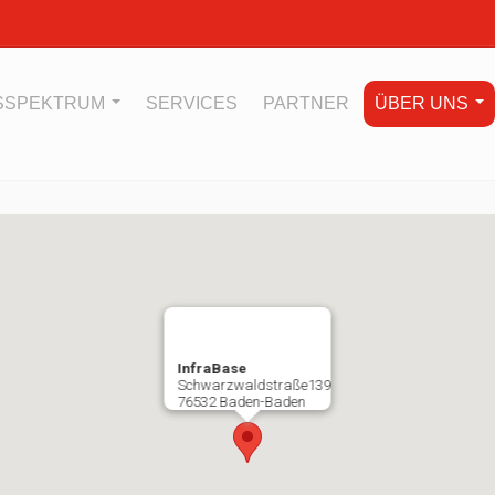
GSSPEKTRUM
SERVICES
PARTNER
ÜBER UNS
InfraBase
Schwarzwaldstraße139
76532 Baden-Baden